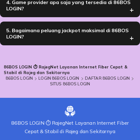
4. Game provider apa saja yang tersedia di 86BOS
game yang tersedia.
LOGIN?
86BOS LOGIN menghadirkan berbagai game dari
provider populer, sehingga pilihan permainan lebih
5. Bagaimana peluang jackpot maksimal di 86BOS
beragam dan tidak monoton.
LOGIN?
Dengan variasi game provider populer dan akses
bermain yang stabil, pemain dapat memilih game
favoritnya dan bermain lebih nyaman untuk mengejar
Loading...
jackpot maksimal.
86BOS LOGIN ⏱️ RajegNet Layanan Internet Fiber Cepat &
Stabil di Rajeg dan Sekitarnya
86BOS LOGIN
LOGIN 86BOS LOGIN
DAFTAR 86BOS LOGIN
SITUS 86BOS LOGIN
86BOS LOGIN ⏱️ RajegNet Layanan Internet Fiber
Cepat & Stabil di Rajeg dan Sekitarnya