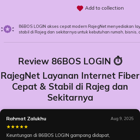
Add to collection
86BOS LOGIN akses cepat modern RajegNet menyediakan laya
stabil di Rajeg dan sekitarnya untuk kebutuhan rumah, bisnis
Review 86BOS LOGIN ⏱️
RajegNet Layanan Internet Fiber
Cepat & Stabil di Rajeg dan
Sekitarnya
Rahmat Zalukhu
Aug 9, 2025
★★★★★
Keuntungan di 86BOS LOGIN gampang didapat,