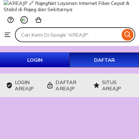
AREAJP
🔗
Skip
RajegNet
Layanan
to
Internet
ontent
Search
Browse
Fiber
for
Cepat
items
&
or
Stabil
shops
di
LOGIN
DAFTAR
Rajeg
dan
Sekitarnya
LOGIN
DAFTAR
SITUS
AREAJP
AREAJP
AREAJP