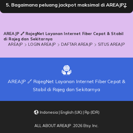
populer, sehingga pilihan permainan lebih beragam
5. Bagaimana peluang jackpot maksimal di AREAJP?
dan tidak monoton.
Dengan variasi game provider populer dan akses
bermain yang stabil, pemain dapat memilih game
favoritnya dan bermain lebih nyaman untuk mengejar
Loading...
jackpot maksimal.
AREAJP 🔗 RajegNet Layanan Internet Fiber Cepat & Stabil
di Rajeg dan Sekitarnya
AREAJP
LOGIN AREAJP
DAFTAR AREAJP
SITUS AREAJP
AREAJP 🔗 RajegNet Layanan Internet Fiber Cepat &
Stabil di Rajeg dan Sekitarnya
Indonesia | English (UK) | Rp (IDR)
ALL ABOUT AREAJP .2026 Etsy. Inc.