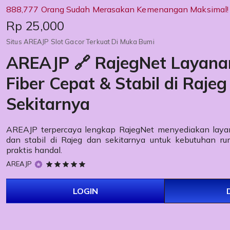
888,777 Orang Sudah Merasakan Kemenangan Maksimal!
Price:
Rp 25,000
Situs AREAJP Slot Gacor Terkuat Di Muka Bumi
AREAJP 🔗 RajegNet Layanan
Fiber Cepat & Stabil di Rajeg
Sekitarnya
AREAJP
terpercaya lengkap RajegNet menyediakan layan
dan stabil di Rajeg dan sekitarnya untuk kebutuhan r
praktis handal.
5
AREAJP
out
of
LOGIN
5
stars