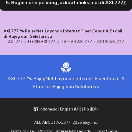
5. Bagaimana peluang jackpot maksimal di AXL777?
dan tidak monoton.
Dengan variasi game provider populer dan akses
bermain yang stabil, pemain dapat memilih game
favoritnya dan bermain lebih nyaman untuk mengejar
Loading...
jackpot maksimal.
AXL777 🛰️ RajegNet Layanan Internet Fiber Cepat & Stabil
di Rajeg dan Sekitarnya
AXL777
LOGIN AXL777
DAFTAR AXL777
SITUS AXL777
AXL777 🛰️ RajegNet Layanan Internet Fiber Cepat &
Stabil di Rajeg dan Sekitarnya
Indonesia | English (UK) | Rp (IDR)
ALL ABOUT AXL777 .2026 Etsy. Inc.
Terms of Use
Privacy
Interest-based ads
Local Shops