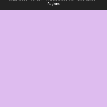
Regions