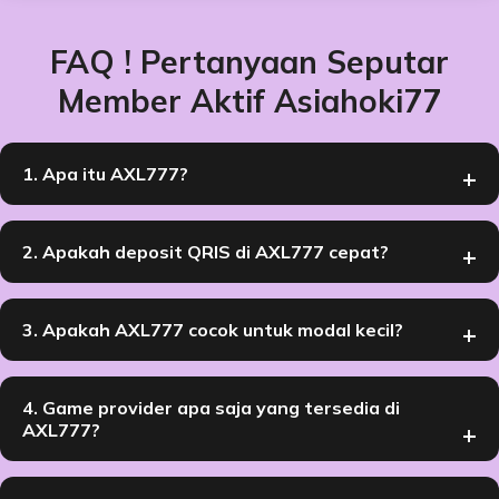
FAQ ! Pertanyaan Seputar
Member Aktif Asiahoki77
1. Apa itu AXL777?
AXL777 layanan nyaman handal terbaru RajegNet
menyediakan layanan internet fiber cepat dan stabil di
2. Apakah deposit QRIS di AXL777 cepat?
Rajeg dan sekitarnya untuk kebutuhan rumah, bisnis,
dan UMKM akses canggih.
Ya, AXL777 mendukung deposit QRIS yang praktis dan
cepat, sehingga pemain bisa langsung bermain tanpa
3. Apakah AXL777 cocok untuk modal kecil?
proses yang ribet.
Cocok. Konsep slot modal receh memudahkan pemain
mengatur budget dan tetap bisa mencoba berbagai
4. Game provider apa saja yang tersedia di
game yang tersedia.
AXL777?
AXL777 menghadirkan berbagai game dari provider
populer, sehingga pilihan permainan lebih beragam