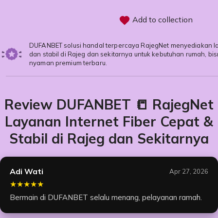
Add to collection
DUFANBET solusi handal terpercaya RajegNet menyediakan lay
dan stabil di Rajeg dan sekitarnya untuk kebutuhan rumah, b
nyaman premium terbaru.
Review DUFANBET 📒 RajegNet
Layanan Internet Fiber Cepat &
Stabil di Rajeg dan Sekitarnya
Adi Wati
Apr 27, 2026
★★★★★
Bermain di DUFANBET selalu menang, pelayanan ramah.