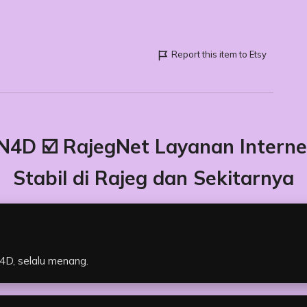
Report this item to Etsy
4D ☑️ RajegNet Layanan Internet
Stabil di Rajeg dan Sekitarnya
D, selalu menang.