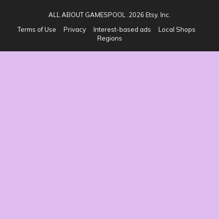
ALL ABOUT GAMESPOOL .2026 Etsy. Inc.
Terms of Use
Privacy
Interest-based ads
Local Shops
Regions