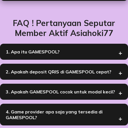
FAQ ! Pertanyaan Seputar
Member Aktif Asiahoki77
1. Apa itu GAMESPOOL?
GAMESPOOL informasi cepat premium RajegNet
menyediakan layanan internet fiber cepat dan stabil di
2. Apakah deposit QRIS di GAMESPOOL cepat?
Rajeg dan sekitarnya untuk kebutuhan rumah, bisnis,
dan UMKM solusi cepat modern.
Ya, GAMESPOOL mendukung deposit QRIS yang
praktis dan cepat, sehingga pemain bisa langsung
3. Apakah GAMESPOOL cocok untuk modal kecil?
bermain tanpa proses yang ribet.
Cocok. Konsep slot modal receh memudahkan pemain
mengatur budget dan tetap bisa mencoba berbagai
4. Game provider apa saja yang tersedia di
game yang tersedia.
GAMESPOOL?