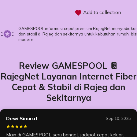
Add to collection
GAMESPOOL informasi cepat premium RajegNet menyediakan l
dan stabil di Rajeg dan sekitarnya untuk kebutuhan rumah, bi
modern.
Review GAMESPOOL 📔
RajegNet Layanan Internet Fiber
Cepat & Stabil di Rajeg dan
Sekitarnya
Dewi Sinurat
Sep 10, 2025
★★★★★
Main di GAMESPOOL seru banget, jackpot cepat keluar.