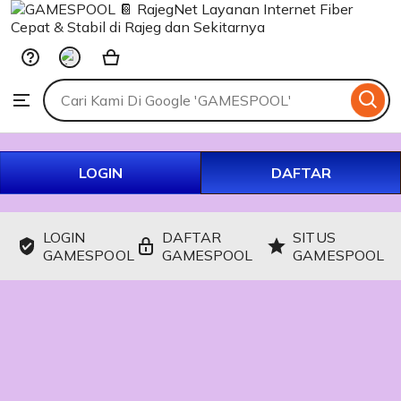
GAMESPOOL
📔
Skip
RajegNet
Layanan
to
Internet
ontent
Search
Browse
Fiber
for
Cepat
items
&
or
Stabil
shops
di
LOGIN
DAFTAR
Rajeg
dan
Sekitarnya
LOGIN
DAFTAR
SITUS
GAMESPOOL
GAMESPOOL
GAMESPOOL