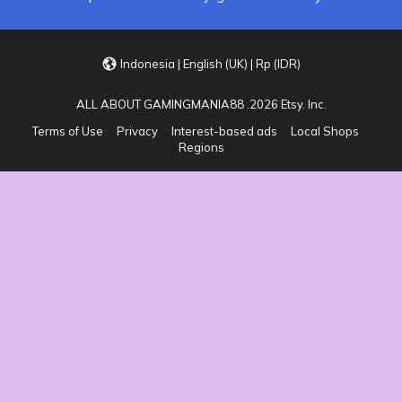
Indonesia | English (UK) | Rp (IDR)
ALL ABOUT GAMINGMANIA88 .2026 Etsy. Inc.
Terms of Use
Privacy
Interest-based ads
Local Shops
Regions