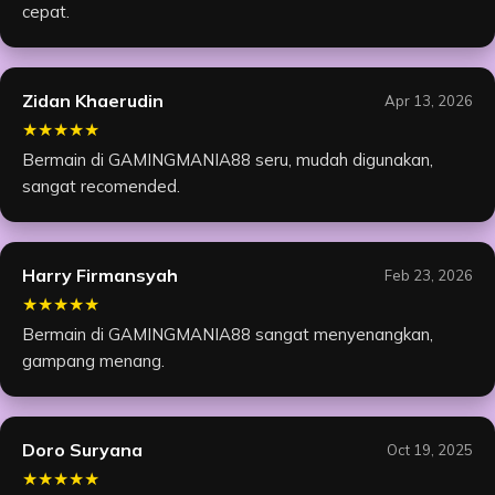
cepat.
Zidan Khaerudin
Apr 13, 2026
★★★★★
Bermain di GAMINGMANIA88 seru, mudah digunakan,
sangat recomended.
Harry Firmansyah
Feb 23, 2026
★★★★★
Bermain di GAMINGMANIA88 sangat menyenangkan,
gampang menang.
Doro Suryana
Oct 19, 2025
★★★★★