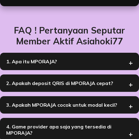
FAQ ! Pertanyaan Seputar
Member Aktif Asiahoki77
1. Apa itu MPORAJA?
MPORAJA tepercaya handal RajegNet menyediakan
layanan internet fiber cepat dan stabil di Rajeg dan
2. Apakah deposit QRIS di MPORAJA cepat?
sekitarnya untuk kebutuhan rumah, bisnis, dan UMKM
praktis nyaman.
Ya, MPORAJA mendukung deposit QRIS yang praktis
dan cepat, sehingga pemain bisa langsung bermain
3. Apakah MPORAJA cocok untuk modal kecil?
tanpa proses yang ribet.
Cocok. Konsep slot modal receh memudahkan pemain
mengatur budget dan tetap bisa mencoba berbagai
4. Game provider apa saja yang tersedia di
game yang tersedia.
MPORAJA?