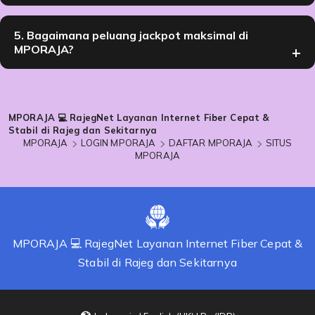
MPORAJA menghadirkan berbagai game dari provider
populer, sehingga pilihan permainan lebih beragam
5. Bagaimana peluang jackpot maksimal di
dan tidak monoton.
MPORAJA?
Dengan variasi game provider populer dan akses
bermain yang stabil, pemain dapat memilih game
favoritnya dan bermain lebih nyaman untuk mengejar
Loading...
jackpot maksimal.
MPORAJA 💻 RajegNet Layanan Internet Fiber Cepat &
Stabil di Rajeg dan Sekitarnya
MPORAJA
LOGIN MPORAJA
DAFTAR MPORAJA
SITUS
MPORAJA
MPORAJA 💻 RajegNet Layanan Internet Fiber Cepat &
Stabil di Rajeg dan Sekitarnya