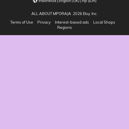
Indonesia | English (UK) | Rp (IDR)
ALL ABOUT MPORAJA .2026 Etsy. Inc.
Terms of Use
Privacy
Interest-based ads
Local Shops
Regions