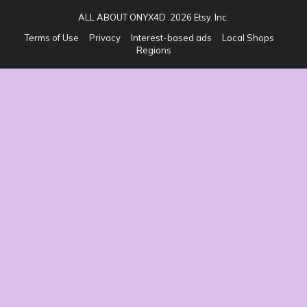
ALL ABOUT ONYX4D .2026 Etsy. Inc.
Terms of Use
Privacy
Interest-based ads
Local Shops
Regions