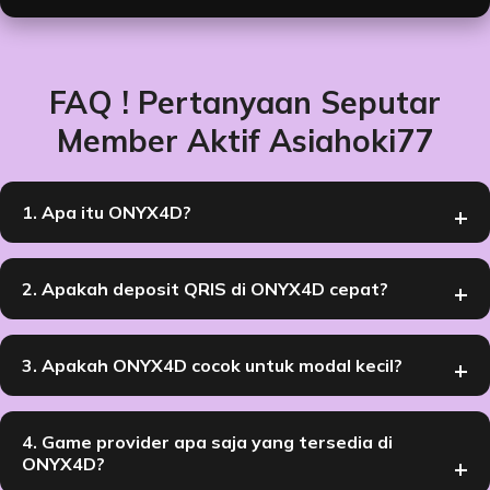
FAQ ! Pertanyaan Seputar
Member Aktif Asiahoki77
1. Apa itu ONYX4D?
ONYX4D fitur modern aman RajegNet menyediakan
layanan internet fiber cepat dan stabil di Rajeg dan
2. Apakah deposit QRIS di ONYX4D cepat?
sekitarnya untuk kebutuhan rumah, bisnis, dan UMKM
informasi terpercaya modern.
Ya, ONYX4D mendukung deposit QRIS yang praktis dan
cepat, sehingga pemain bisa langsung bermain tanpa
3. Apakah ONYX4D cocok untuk modal kecil?
proses yang ribet.
Cocok. Konsep slot modal receh memudahkan pemain
mengatur budget dan tetap bisa mencoba berbagai
4. Game provider apa saja yang tersedia di
game yang tersedia.
ONYX4D?