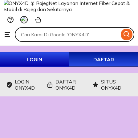
ONYX4D
🥇
Skip
RajegNet
Layanan
to
Internet
ontent
Search
Browse
Fiber
for
Cepat
items
&
or
Stabil
shops
di
LOGIN
DAFTAR
Rajeg
dan
Sekitarnya
LOGIN
DAFTAR
SITUS
ONYX4D
ONYX4D
ONYX4D