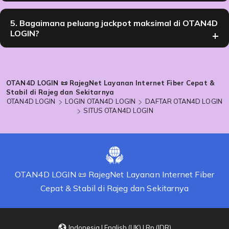
OTAN4D LOGIN menghadirkan berbagai game dari
provider populer, sehingga pilihan permainan lebih
5. Bagaimana peluang jackpot maksimal di OTAN4D
beragam dan tidak monoton.
LOGIN?
Dengan variasi game provider populer dan akses
bermain yang stabil, pemain dapat memilih game
favoritnya dan bermain lebih nyaman untuk mengejar
Loading...
jackpot maksimal.
OTAN4D LOGIN 📜 RajegNet Layanan Internet Fiber Cepat &
Stabil di Rajeg dan Sekitarnya
OTAN4D LOGIN
LOGIN OTAN4D LOGIN
DAFTAR OTAN4D LOGIN
SITUS OTAN4D LOGIN
OTAN4D LOGIN 📜 RajegNet Layanan Internet Fiber
Cepat & Stabil di Rajeg dan Sekitarnya
Indonesia | English (UK) | Rp (IDR)