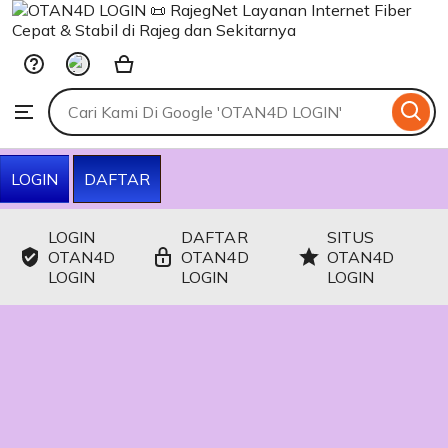
OTAN4D
LOGIN
Skip
📜
RajegNet
to
Layanan
ontent
Search
Browse
Internet
for
Fiber
items
Cepat
or
&
shops
LOGIN
DAFTAR
Stabil
di
Rajeg
LOGIN
DAFTAR
SITUS
dan
OTAN4D
OTAN4D
OTAN4D
Sekitarnya
LOGIN
LOGIN
LOGIN