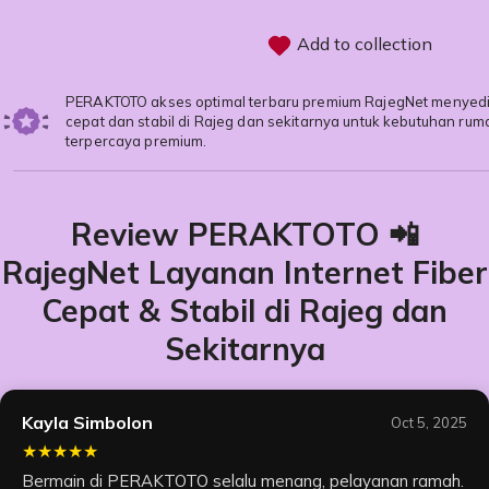
Add to collection
PERAKTOTO akses optimal terbaru premium RajegNet menyedia
cepat dan stabil di Rajeg dan sekitarnya untuk kebutuhan ru
terpercaya premium.
Review PERAKTOTO 📲
RajegNet Layanan Internet Fiber
Cepat & Stabil di Rajeg dan
Sekitarnya
Kayla Simbolon
Oct 5, 2025
★★★★★
Bermain di PERAKTOTO selalu menang, pelayanan ramah.