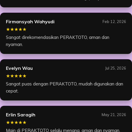
Firmansyah Wahyudi
Feb 12, 2026
★★★★★
Sangat direkomendasikan PERAKTOTO, aman dan
nyaman.
Evelyn Wau
Jul 25, 2026
★★★★★
Sangat puas dengan PERAKTOTO, mudah digunakan dan
cepat.
Erlin Saragih
May 21, 2026
★★★★★
Main di PERAKTOTO selalu menang, aman dan nyaman.