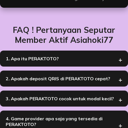
FAQ ! Pertanyaan Seputar
Member Aktif Asiahoki77
1. Apa itu PERAKTOTO?
PERAKTOTO akses optimal terbaru premium RajegNet
menyediakan layanan internet fiber cepat dan stabil di
2. Apakah deposit QRIS di PERAKTOTO cepat?
Rajeg dan sekitarnya untuk kebutuhan rumah, bisnis,
dan UMKM layanan terpercaya premium.
Ya, PERAKTOTO mendukung deposit QRIS yang praktis
dan cepat, sehingga pemain bisa langsung bermain
3. Apakah PERAKTOTO cocok untuk modal kecil?
tanpa proses yang ribet.
Cocok. Konsep slot modal receh memudahkan pemain
mengatur budget dan tetap bisa mencoba berbagai
4. Game provider apa saja yang tersedia di
game yang tersedia.
PERAKTOTO?