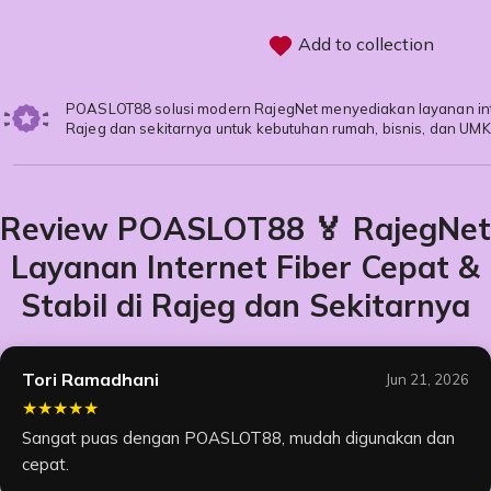
Add to collection
POASLOT88 solusi modern RajegNet menyediakan layanan inter
Rajeg dan sekitarnya untuk kebutuhan rumah, bisnis, dan UM
Review POASLOT88 🏅 RajegNet
Layanan Internet Fiber Cepat &
Stabil di Rajeg dan Sekitarnya
Tori Ramadhani
Jun 21, 2026
★★★★★
Sangat puas dengan POASLOT88, mudah digunakan dan
cepat.