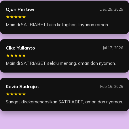
Ojan Pertiwi
Dec 25, 2025
★★★★★
Main di SATRIABET bikin ketagihan, layanan ramah.
Ciko Yulianto
Jul 17, 2026
★★★★★
Main di SATRIABET selalu menang, aman dan nyaman.
Kezia Sudrajat
Feb 16, 2026
★★★★★
Sangat direkomendasikan SATRIABET, aman dan nyaman.