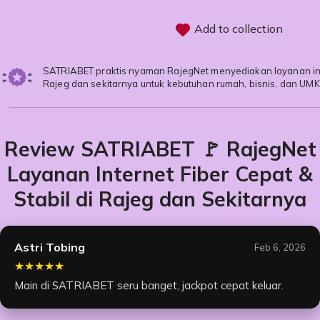
Add to collection
SATRIABET praktis nyaman RajegNet menyediakan layanan inter
Rajeg dan sekitarnya untuk kebutuhan rumah, bisnis, dan UM
Review SATRIABET 🚩 RajegNet
Layanan Internet Fiber Cepat &
Stabil di Rajeg dan Sekitarnya
Astri Tobing
Feb 6, 2026
★★★★★
Main di SATRIABET seru banget, jackpot cepat keluar.