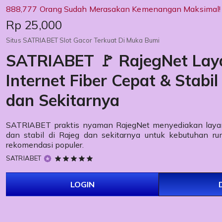
888,777 Orang Sudah Merasakan Kemenangan Maksimal!
Price:
Rp 25,000
Situs SATRIABET Slot Gacor Terkuat Di Muka Bumi
SATRIABET 🚩 RajegNet La
Internet Fiber Cepat & Stabil
dan Sekitarnya
SATRIABET
praktis nyaman RajegNet menyediakan layana
dan stabil di Rajeg dan sekitarnya untuk kebutuhan r
rekomendasi populer.
5
SATRIABET
out
of
LOGIN
5
stars