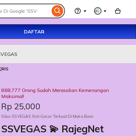
DAFTAR
SVEGAS
QRIS
888,777 Orang Sudah Merasakan Kemenangan
Maksimal!
Price:
Rp 25,000
Situs SSVEGAS Slot Gacor Terkuat Di Muka Bumi
SSVEGAS 💫 RajegNet