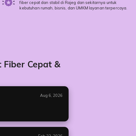
fiber cepat dan stabil di Rajeg dan sekitarnya untuk
kebutuhan rumah, bisnis, dan UMKM layanan terpercaya.
 Fiber Cepat &
Aug 6, 2026
Feb 22, 2026