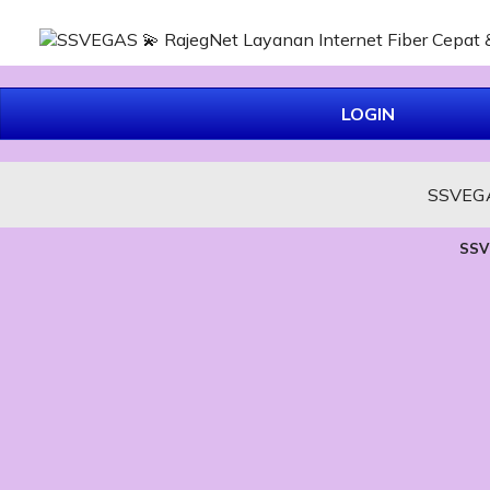
Skip
to
SSVEGAS
💫
Content
RajegNet
Layanan
LOGIN
Internet
Fiber
Cepat
&
SSVEG
Stabil
di
SSV
Rajeg
dan
Sekitarnya