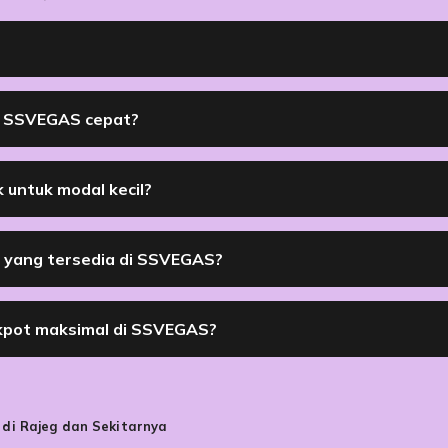
nyediakan layanan internet fiber cepat dan stabil di Rajeg
an UMKM layanan terpercaya.
di SSVEGAS cepat?
osit QRIS yang praktis dan cepat, sehingga pemain bisa l
untuk modal kecil?
receh memudahkan pemain mengatur budget dan tetap bisa 
a yang tersedia di SSVEGAS?
gai game dari provider populer, sehingga pilihan permaina
ckpot maksimal di SSVEGAS?
er populer dan akses bermain yang stabil, pemain dapat mem
k mengejar jackpot maksimal.
 di Rajeg dan Sekitarnya