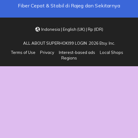
Fiber Cepat & Stabil di Rajeg dan Sekitarnya
Indonesia | English (UK) | Rp (IDR)
ALL ABOUT SUPERHOKI99 LOGIN .2026 Etsy. Inc.
Terms of Use
Privacy
Interest-based ads
Local Shops
Regions