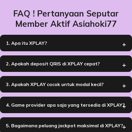
FAQ ! Pertanyaan Seputar
Member Aktif Asiahoki77
1. Apa itu XPLAY?
XPLAY teknologi premium terbaru RajegNet
menyediakan layanan internet fiber cepat dan stabil di
2. Apakah deposit QRIS di XPLAY cepat?
Rajeg dan sekitarnya untuk kebutuhan rumah, bisnis,
dan UMKM akses cepat handal terbaru.
Ya, XPLAY mendukung deposit QRIS yang praktis dan
cepat, sehingga pemain bisa langsung bermain tanpa
3. Apakah XPLAY cocok untuk modal kecil?
proses yang ribet.
Cocok. Konsep slot modal receh memudahkan pemain
mengatur budget dan tetap bisa mencoba berbagai
4. Game provider apa saja yang tersedia di XPLAY?
game yang tersedia.
XPLAY menghadirkan berbagai game dari provider
populer, sehingga pilihan permainan lebih beragam
5. Bagaimana peluang jackpot maksimal di XPLAY?
dan tidak monoton.