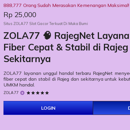
888,777 Orang Sudah Merasakan Kemenangan Maksimal!
Price:
Rp 25,000
Situs ZOLA77 Slot Gacor Terkuat Di Muka Bumi
ZOLA77 🧠 RajegNet Layanan
Fiber Cepat & Stabil di Rajeg
Sekitarnya
ZOLA77
layanan unggul handal terbaru RajegNet menyed
fiber cepat dan stabil di Rajeg dan sekitarnya untuk kebu
UMKM handal.
5
ZOLA77
out
of
LOGIN
5
stars