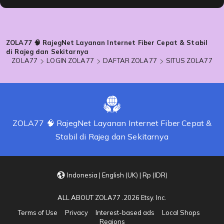
Dengan variasi game provider populer dan akses
bermain yang stabil, pemain dapat memilih game
favoritnya dan bermain lebih nyaman untuk mengejar
Loading...
jackpot maksimal.
ZOLA77 🧠 RajegNet Layanan Internet Fiber Cepat & Stabil
di Rajeg dan Sekitarnya
ZOLA77
LOGIN ZOLA77
DAFTAR ZOLA77
SITUS ZOLA77
ZOLA77 🧠 RajegNet Layanan Internet Fiber Cepat &
Stabil di Rajeg dan Sekitarnya
Indonesia | English (UK) | Rp (IDR)
ALL ABOUT ZOLA77 .2026 Etsy. Inc.
Terms of Use
Privacy
Interest-based ads
Local Shops
Regions