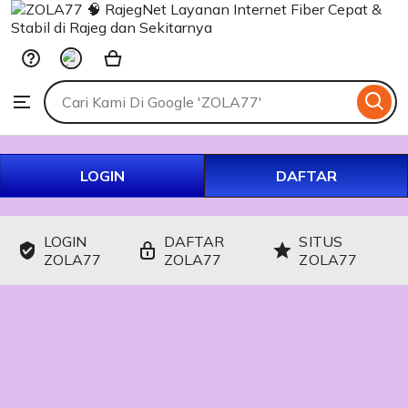
ZOLA77
🧠
Skip
RajegNet
Layanan
to
Internet
ontent
Search
Browse
Fiber
for
Cepat
items
&
or
Stabil
shops
di
LOGIN
DAFTAR
Rajeg
dan
Sekitarnya
LOGIN
DAFTAR
SITUS
ZOLA77
ZOLA77
ZOLA77