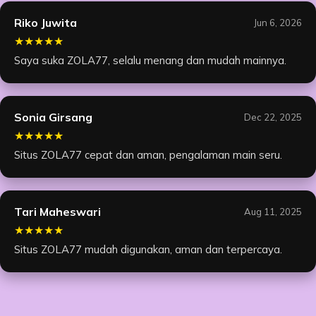
Riko Juwita
Jun 6, 2026
★★★★★
Saya suka ZOLA77, selalu menang dan mudah mainnya.
Sonia Girsang
Dec 22, 2025
★★★★★
Situs ZOLA77 cepat dan aman, pengalaman main seru.
Tari Maheswari
Aug 11, 2025
★★★★★
Situs ZOLA77 mudah digunakan, aman dan terpercaya.