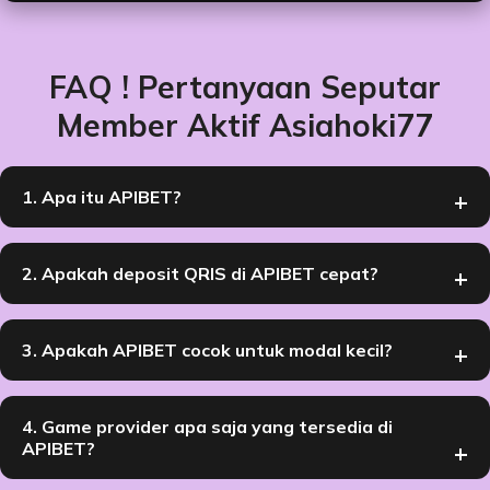
FAQ ! Pertanyaan Seputar
Member Aktif Asiahoki77
1. Apa itu APIBET?
APIBET informasi lengkap terbaru RajegNet
menyediakan layanan internet fiber cepat dan stabil di
2. Apakah deposit QRIS di APIBET cepat?
Rajeg dan sekitarnya untuk kebutuhan rumah, bisnis,
dan UMKM layanan cepat handal premium.
Ya, APIBET mendukung deposit QRIS yang praktis dan
cepat, sehingga pemain bisa langsung bermain tanpa
3. Apakah APIBET cocok untuk modal kecil?
proses yang ribet.
Cocok. Konsep slot modal receh memudahkan pemain
mengatur budget dan tetap bisa mencoba berbagai
4. Game provider apa saja yang tersedia di
game yang tersedia.
APIBET?