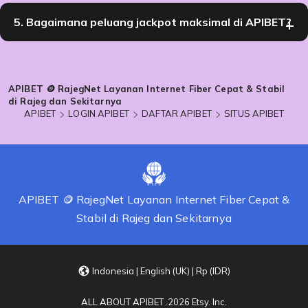
APIBET menghadirkan berbagai game dari provider
populer, sehingga pilihan permainan lebih beragam
5. Bagaimana peluang jackpot maksimal di APIBET?
dan tidak monoton.
Dengan variasi game provider populer dan akses
bermain yang stabil, pemain dapat memilih game
favoritnya dan bermain lebih nyaman untuk mengejar
Loading...
jackpot maksimal.
APIBET 🪙 RajegNet Layanan Internet Fiber Cepat & Stabil
di Rajeg dan Sekitarnya
APIBET
LOGIN APIBET
DAFTAR APIBET
SITUS APIBET
APIBET 🪙 RajegNet Layanan Internet Fiber Cepat &
Stabil di Rajeg dan Sekitarnya
Indonesia | English (UK) | Rp (IDR)
ALL ABOUT APIBET .2026 Etsy. Inc.