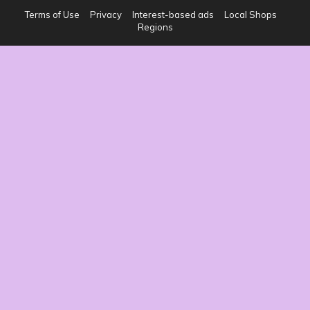
Terms of Use
Privacy
Interest-based ads
Local Shops
Regions