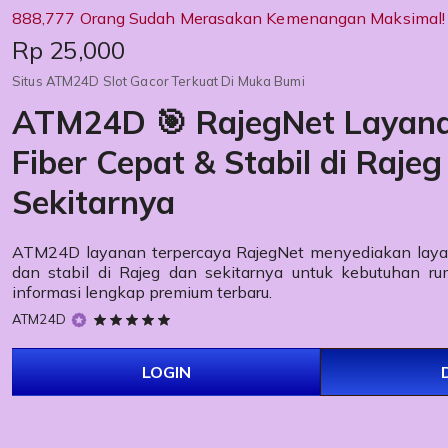
888,777 Orang Sudah Merasakan Kemenangan Maksimal!
Price:
Rp 25,000
Situs ATM24D Slot Gacor Terkuat Di Muka Bumi
ATM24D 🎯 RajegNet Layana
Fiber Cepat & Stabil di Rajeg
Sekitarnya
ATM24D
layanan terpercaya RajegNet menyediakan layan
dan stabil di Rajeg dan sekitarnya untuk kebutuhan r
informasi lengkap premium terbaru.
5
ATM24D
out
of
LOGIN
5
stars