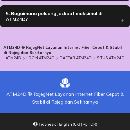
ATM24D menghadirkan berbagai game dari provider
populer, sehingga pilihan permainan lebih beragam
5. Bagaimana peluang jackpot maksimal di
dan tidak monoton.
ATM24D?
Dengan variasi game provider populer dan akses
bermain yang stabil, pemain dapat memilih game
favoritnya dan bermain lebih nyaman untuk mengejar
Loading...
jackpot maksimal.
ATM24D 🎯 RajegNet Layanan Internet Fiber Cepat & Stabil
di Rajeg dan Sekitarnya
ATM24D
LOGIN ATM24D
DAFTAR ATM24D
SITUS ATM24D
ATM24D 🎯 RajegNet Layanan Internet Fiber Cepat &
Stabil di Rajeg dan Sekitarnya
Indonesia | English (UK) | Rp (IDR)