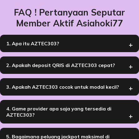
FAQ ! Pertanyaan Seputar
Member Aktif Asiahoki77
1. Apa itu AZTEC303?
AZTEC303 user friendly online RajegNet menyediakan
layanan internet fiber cepat dan stabil di Rajeg dan
2. Apakah deposit QRIS di AZTEC303 cepat?
sekitarnya untuk kebutuhan rumah, bisnis, dan UMKM
premium online.
Ya, AZTEC303 mendukung deposit QRIS yang praktis
dan cepat, sehingga pemain bisa langsung bermain
3. Apakah AZTEC303 cocok untuk modal kecil?
tanpa proses yang ribet.
Cocok. Konsep slot modal receh memudahkan pemain
mengatur budget dan tetap bisa mencoba berbagai
4. Game provider apa saja yang tersedia di
game yang tersedia.
AZTEC303?
AZTEC303 menghadirkan berbagai game dari provider
populer, sehingga pilihan permainan lebih beragam
5. Bagaimana peluang jackpot maksimal di