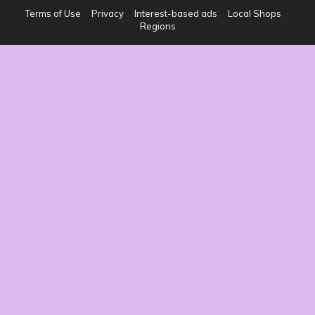
Terms of Use
Privacy
Interest-based ads
Local Shops
Regions