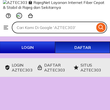
AZTEC303
🏫
Skip
RajegNet
Layanan
to
Internet
ontent
Search
Browse
Fiber
for
Cepat
items
&
or
Stabil
shops
di
LOGIN
DAFTAR
Rajeg
dan
Sekitarnya
LOGIN
DAFTAR
SITUS
AZTEC303
AZTEC303
AZTEC303