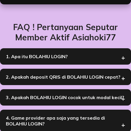
FAQ ! Pertanyaan Seputar
Member Aktif Asiahoki77
1. Apa itu BOLAHIU LOGIN?
BOLAHIU LOGIN fitur lengkap online RajegNet
menyediakan layanan internet fiber cepat dan stabil di
2. Apakah deposit QRIS di BOLAHIU LOGIN cepat?
Rajeg dan sekitarnya untuk kebutuhan rumah, bisnis,
dan UMKM layanan cepat unggul.
Ya, BOLAHIU LOGIN mendukung deposit QRIS yang
praktis dan cepat, sehingga pemain bisa langsung
3. Apakah BOLAHIU LOGIN cocok untuk modal kecil?
bermain tanpa proses yang ribet.
Cocok. Konsep slot modal receh memudahkan pemain
mengatur budget dan tetap bisa mencoba berbagai
4. Game provider apa saja yang tersedia di
game yang tersedia.
BOLAHIU LOGIN?