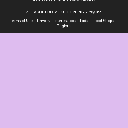
ALL ABOUT BOLAHIU LOGIN .2026 Etsy. Inc.
Terms of Use
Privacy
Interest-based ads
Local Shops
Regions