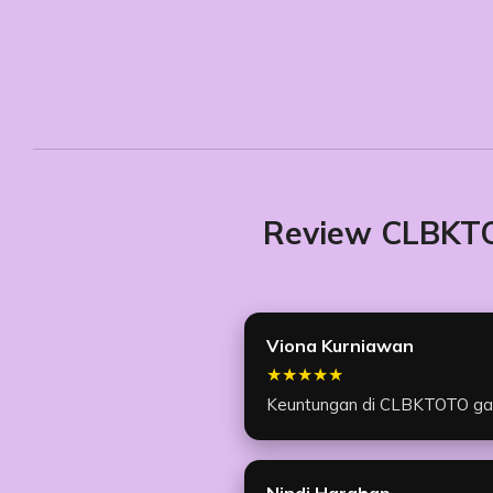
Review CLBKTO
Viona Kurniawan
★★★★★
Keuntungan di CLBKTOTO ga
Nindi Harahap