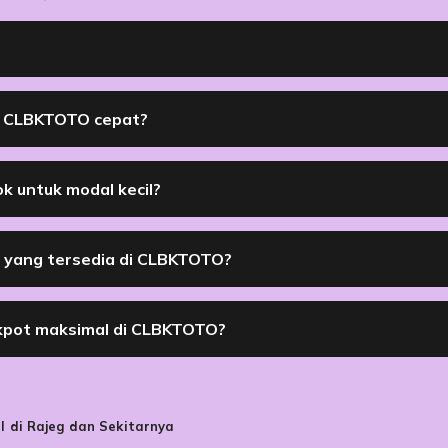
ine RajegNet menyediakan layanan internet fiber cepat dan s
 rumah, bisnis, dan UMKM terjamin.
di CLBKTOTO cepat?
posit QRIS yang praktis dan cepat, sehingga pemain bisa 
 untuk modal kecil?
receh memudahkan pemain mengatur budget dan tetap bisa 
a yang tersedia di CLBKTOTO?
agai game dari provider populer, sehingga pilihan permai
ckpot maksimal di CLBKTOTO?
er populer dan akses bermain yang stabil, pemain dapat mem
k mengejar jackpot maksimal.
l di Rajeg dan Sekitarnya