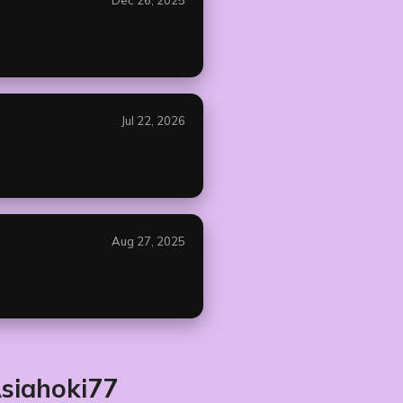
Jul 22, 2026
Aug 27, 2025
siahoki77