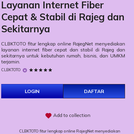
Layanan Internet Fiber
Cepat & Stabil di Rajeg dan
Sekitarnya
CLBKTOTO
fitur lengkap online RajegNet menyediakan
layanan internet fiber cepat dan stabil di Rajeg dan
sekitarnya untuk kebutuhan rumah, bisnis, dan UMKM
terjamin.
5
CLBKTOTO
out
of
5
LOGIN
DAFTAR
stars
Add to collection
CLBKTOTO fitur lengkap online RajegNet menyediakan