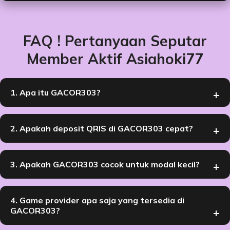
FAQ ! Pertanyaan Seputar
Member Aktif Asiahoki77
1. Apa itu GACOR303?
GACOR303 praktis profesional RajegNet menyediakan
layanan internet fiber cepat dan stabil di Rajeg dan
2. Apakah deposit QRIS di GACOR303 cepat?
sekitarnya untuk kebutuhan rumah, bisnis, dan UMKM
layanan profesional handal.
Ya, GACOR303 mendukung deposit QRIS yang praktis
dan cepat, sehingga pemain bisa langsung bermain
3. Apakah GACOR303 cocok untuk modal kecil?
tanpa proses yang ribet.
Cocok. Konsep slot modal receh memudahkan pemain
mengatur budget dan tetap bisa mencoba berbagai
4. Game provider apa saja yang tersedia di
game yang tersedia.
GACOR303?