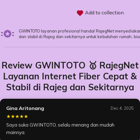
Add to collection
GWINTOTO layanan profesional handal RajegNet menyediakan 
dan stabil di Rajeg dan sekitarnya untuk kebutuhan rumah, b
Review GWINTOTO 🥇 RajegNet
Layanan Internet Fiber Cepat &
Stabil di Rajeg dan Sekitarnya
Gina Aritonang
Dec 4, 2025
★★★★★
Saya suka GWINTOTO, selalu menang dan mudah
mainnya.