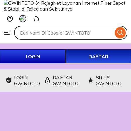
GWINTOTO
🥇
Skip
RajegNet
Layanan
to
Internet
ontent
Search
Browse
Fiber
for
Cepat
items
&
or
Stabil
shops
di
LOGIN
DAFTAR
Rajeg
dan
Sekitarnya
LOGIN
DAFTAR
SITUS
GWINTOTO
GWINTOTO
GWINTOTO