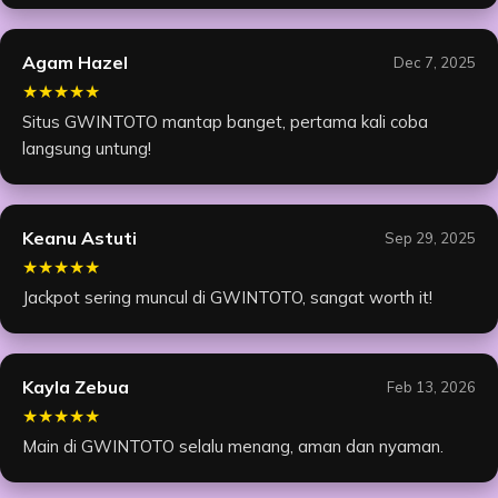
Agam Hazel
Dec 7, 2025
★★★★★
Situs GWINTOTO mantap banget, pertama kali coba
langsung untung!
Keanu Astuti
Sep 29, 2025
★★★★★
Jackpot sering muncul di GWINTOTO, sangat worth it!
Kayla Zebua
Feb 13, 2026
★★★★★
Main di GWINTOTO selalu menang, aman dan nyaman.