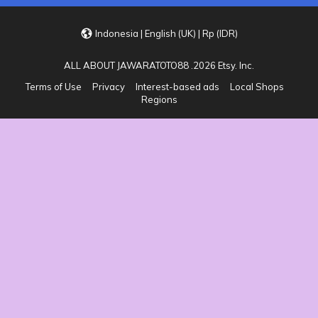
Indonesia | English (UK) | Rp (IDR)
ALL ABOUT JAWARATOTO88 .2026 Etsy. Inc.
Terms of Use
Privacy
Interest-based ads
Local Shops
Regions