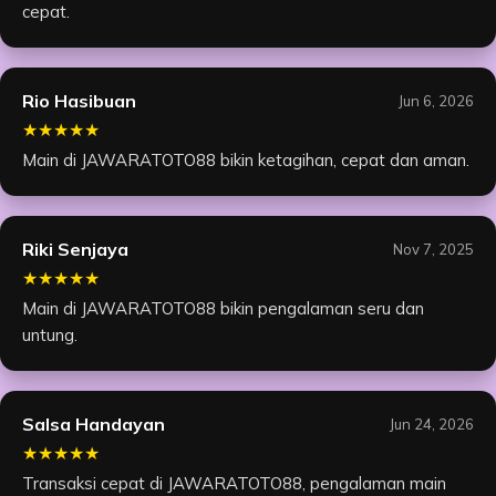
cepat.
Rio Hasibuan
Jun 6, 2026
★★★★★
Main di JAWARATOTO88 bikin ketagihan, cepat dan aman.
Riki Senjaya
Nov 7, 2025
★★★★★
Main di JAWARATOTO88 bikin pengalaman seru dan
untung.
Salsa Handayan
Jun 24, 2026
★★★★★
Transaksi cepat di JAWARATOTO88, pengalaman main