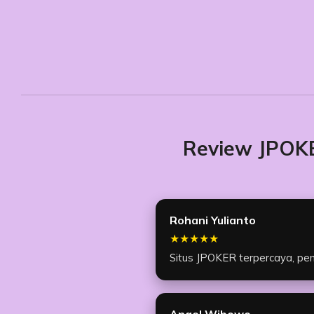
Review JPOKE
Rohani Yulianto
★★★★★
Situs JPOKER terpercaya, p
Angel Wibowo