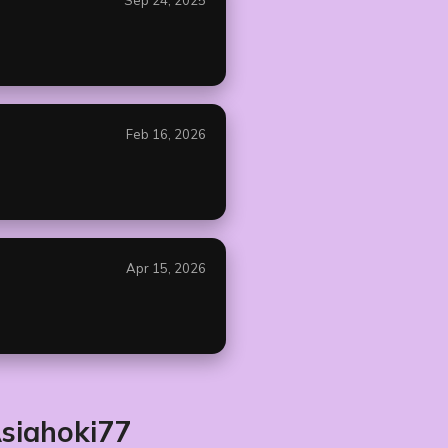
Feb 16, 2026
Apr 15, 2026
siahoki77