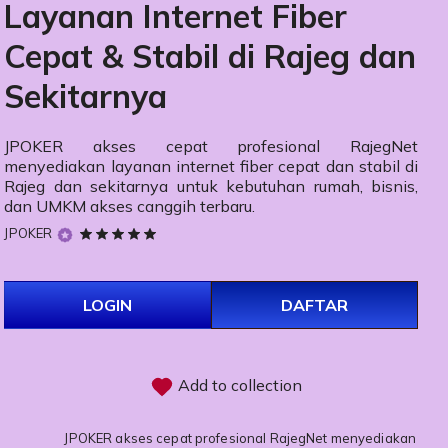
Layanan Internet Fiber
Cepat & Stabil di Rajeg dan
Sekitarnya
JPOKER
akses cepat profesional RajegNet
menyediakan layanan internet fiber cepat dan stabil di
Rajeg dan sekitarnya untuk kebutuhan rumah, bisnis,
dan UMKM akses canggih terbaru.
5
JPOKER
out
of
5
LOGIN
DAFTAR
stars
Add to collection
JPOKER akses cepat profesional RajegNet menyediakan