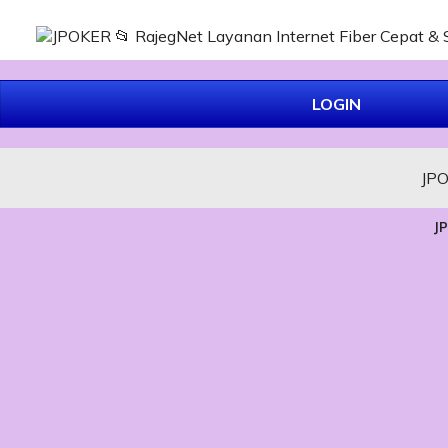
Skip
to
JPOKER
📂
Content
RajegNet
Layanan
LOGIN
Internet
Fiber
Cepat
&
JP
Stabil
di
J
Rajeg
dan
Sekitarnya