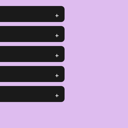
stabil di Rajeg dan
gsung bermain tanpa proses
mencoba berbagai game
 lebih beragam dan tidak
ilih game favoritnya dan