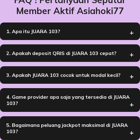
Member Aktif Asiahoki77
1. Apa itu JUARA 103?
JUARA 103 fitur lengkap handal terbaru RajegNet
menyediakan layanan internet fiber cepat dan stabil di
2. Apakah deposit QRIS di JUARA 103 cepat?
Rajeg dan sekitarnya untuk kebutuhan rumah, bisnis,
dan UMKM akses cepat nyaman premium.
Ya, JUARA 103 mendukung deposit QRIS yang praktis
dan cepat, sehingga pemain bisa langsung bermain
3. Apakah JUARA 103 cocok untuk modal kecil?
tanpa proses yang ribet.
Cocok. Konsep slot modal receh memudahkan pemain
mengatur budget dan tetap bisa mencoba berbagai
4. Game provider apa saja yang tersedia di JUARA
game yang tersedia.
103?
JUARA 103 menghadirkan berbagai game dari provider
populer, sehingga pilihan permainan lebih beragam
5. Bagaimana peluang jackpot maksimal di JUARA
dan tidak monoton.
103?