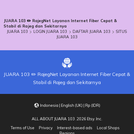
Dengan variasi game provider populer dan akses
bermain yang stabil, pemain dapat memilih game
favoritnya dan bermain lebih nyaman untuk mengejar
Loading...
jackpot maksimal.
JUARA 103 ✏️ RajegNet Layanan Internet Fiber Cepat &
Stabil di Rajeg dan Sekitarnya
JUARA 103
LOGIN JUARA 103
DAFTAR JUARA 103
SITUS
JUARA 103
JUARA 103 ✏️ RajegNet Layanan Internet Fiber Cepat &
Stabil di Rajeg dan Sekitarnya
Indonesia | English (UK) | Rp (IDR)
ALL ABOUT JUARA 103 .2026 Etsy. Inc.
Terms of Use
Privacy
Interest-based ads
Local Shops
Regions