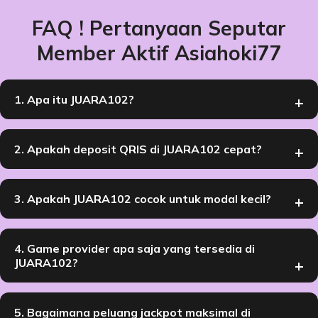
FAQ ! Pertanyaan Seputar
Member Aktif Asiahoki77
1. Apa itu JUARA102?
JUARA102 solusi terbaik RajegNet menyediakan
layanan internet fiber cepat dan stabil di Rajeg dan
2. Apakah deposit QRIS di JUARA102 cepat?
sekitarnya untuk kebutuhan rumah, bisnis, dan UMKM
gratis optimal.
Ya, JUARA102 mendukung deposit QRIS yang praktis
dan cepat, sehingga pemain bisa langsung bermain
3. Apakah JUARA102 cocok untuk modal kecil?
tanpa proses yang ribet.
Cocok. Konsep slot modal receh memudahkan pemain
mengatur budget dan tetap bisa mencoba berbagai
4. Game provider apa saja yang tersedia di
game yang tersedia.
JUARA102?
JUARA102 menghadirkan berbagai game dari provider
populer, sehingga pilihan permainan lebih beragam
5. Bagaimana peluang jackpot maksimal di