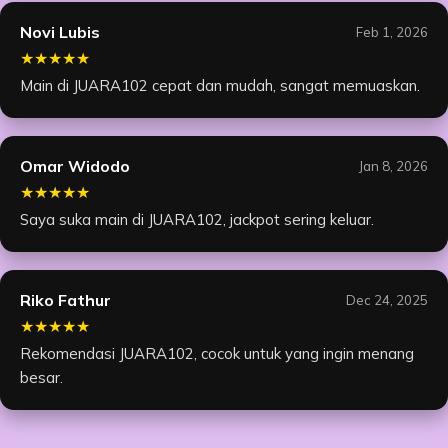
Novi Lubis
Feb 1, 2026
★★★★★
Main di JUARA102 cepat dan mudah, sangat memuaskan.
Omar Widodo
Jan 8, 2026
★★★★★
Saya suka main di JUARA102, jackpot sering keluar.
Riko Fathur
Dec 24, 2025
★★★★★
Rekomendasi JUARA102, cocok untuk yang ingin menang
besar.