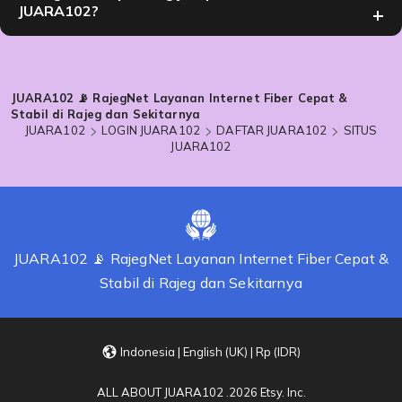
dan tidak monoton.
JUARA102?
Dengan variasi game provider populer dan akses
bermain yang stabil, pemain dapat memilih game
favoritnya dan bermain lebih nyaman untuk mengejar
Loading...
jackpot maksimal.
JUARA102 📡 RajegNet Layanan Internet Fiber Cepat &
Stabil di Rajeg dan Sekitarnya
JUARA102
LOGIN JUARA102
DAFTAR JUARA102
SITUS
JUARA102
JUARA102 📡 RajegNet Layanan Internet Fiber Cepat &
Stabil di Rajeg dan Sekitarnya
Indonesia | English (UK) | Rp (IDR)
ALL ABOUT JUARA102 .2026 Etsy. Inc.