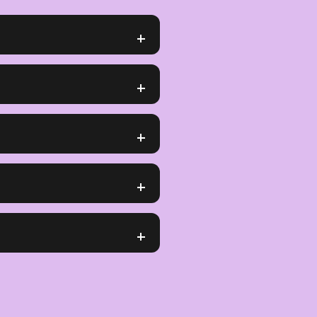
epat dan stabil di Rajeg
 langsung bermain tanpa
mencoba berbagai game
inan lebih beragam dan
ilih game favoritnya dan