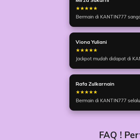
★★★★★
Bermain di KANTIN777 sang
Viona Yuliani
★★★★★
Jackpot mudah didapat di KA
Rafa Zulkarnain
★★★★★
Bermain di KANTIN777 selalu 
FAQ ! Pe