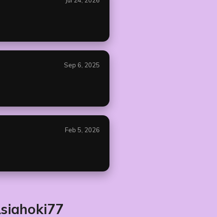
Sep 6, 2025
Feb 5, 2026
siahoki77