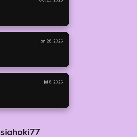
Jan 28, 2026
Jul 8, 2026
siahoki77