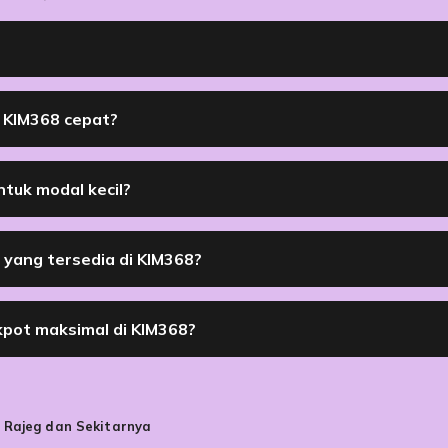
ern terbaru RajegNet menyediakan layanan internet fiber ce
 rumah, bisnis, dan UMKM informasi akurat.
i KIM368 cepat?
it QRIS yang praktis dan cepat, sehingga pemain bisa lan
tuk modal kecil?
receh memudahkan pemain mengatur budget dan tetap bisa 
 yang tersedia di KIM368?
ai game dari provider populer, sehingga pilihan permainan
kpot maksimal di KIM368?
er populer dan akses bermain yang stabil, pemain dapat mem
k mengejar jackpot maksimal.
i Rajeg dan Sekitarnya