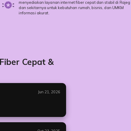
menyediakan layanan internet fiber cepat dan stabil di Rajeg
dan sekitarnya untuk kebutuhan rumah, bisnis, dan UMKM
informasi akurat.
Fiber Cepat &
Jun 21, 2026
Oct 23, 2025