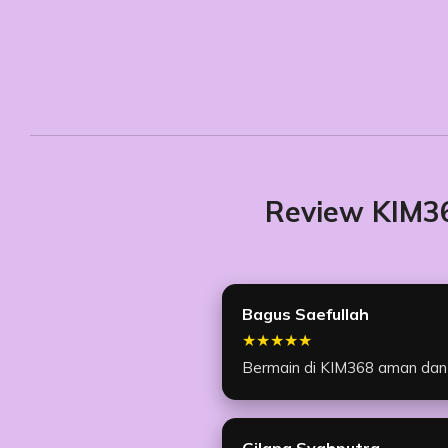
Review KIM36
Bagus Saefullah
★★★★★
Bermain di KIM368 aman dan n
Gilang Syahputra