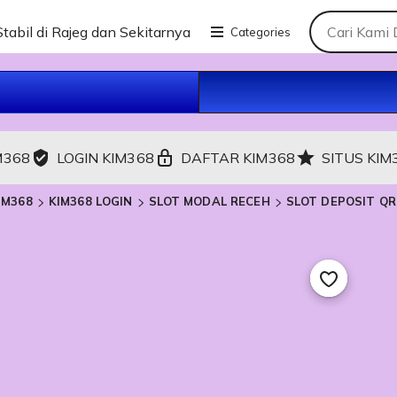
Search
Categories
for
items
or
shops
M368
LOGIN KIM368
DAFTAR KIM368
SITUS KIM
IM368
KIM368 LOGIN
SLOT MODAL RECEH
SLOT DEPOSIT QR