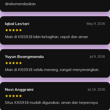
direkomendasikan.
Iqbal Lestari
May 9, 2026
★★★★★
Main di KISS918 bikin ketagihan, cepat dan aman.
Yuyun Boangmanalu
Jul 9, 2026
★★★★★
Main di KISS918 selalu menang, sangat menyenangkan.
Novi Anggraini
Jul 14, 2026
★★★★★
Situs KISS918 mudah digunakan, aman dan terpercaya.