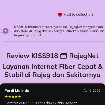
Add to collection
KISS918 informasi terpercaya online RajegNet menyediakan la
dan stabil di Rajeg dan sekitarnya untuk kebutuhan rumah, b
terpercaya unggul.
Review KISS918 🗂️ RajegNet
Layanan Internet Fiber Cepat &
Stabil di Rajeg dan Sekitarnya
Ferdi Melinda
Apr 2, 2026
★★★★★
Bermain di KISS918 seru dan mudah, sangat