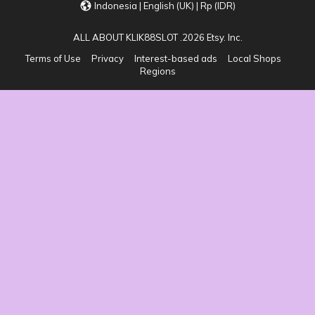
Indonesia | English (UK) | Rp (IDR)
ALL ABOUT KLIK88SLOT .2026 Etsy. Inc.
Terms of Use
Privacy
Interest-based ads
Local Shops
Regions