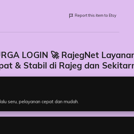
Report this item to Etsy
GA LOGIN 🚀 RajegNet Layanan 
pat & Stabil di Rajeg dan Sekitar
lu seru, pelayanan cepat dan mudah.