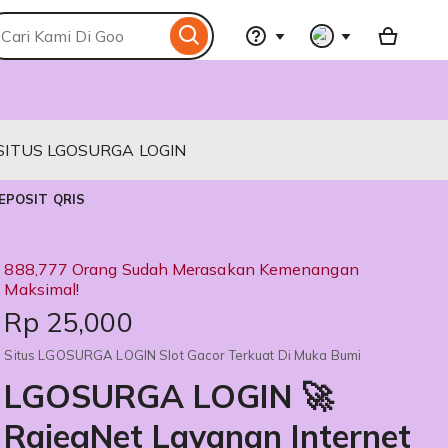
arch
r
ems
ops
SITUS LGOSURGA LOGIN
EPOSIT QRIS
888,777 Orang Sudah Merasakan Kemenangan
Maksimal!
Price:
Rp 25,000
Situs LGOSURGA LOGIN Slot Gacor Terkuat Di Muka Bumi
LGOSURGA LOGIN 🚀
RajegNet Layanan Internet