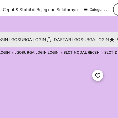
Se
Categories
fo
it
or
sh
OGIN LGOSURGA LOGIN
DAFTAR LGOSURGA LOGIN
LOGIN
LGOSURGA LOGIN LOGIN
SLOT MODAL RECEH
SLOT D