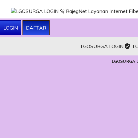
Skip
to
LGOSURGA
LOGIN
Content
🚀
LOGIN
DAFTAR
RajegNet
Layanan
Internet
LGOSURGA LOGIN
L
Fiber
Cepat
&
LGOSURGA 
Stabil
di
Rajeg
dan
Sekitarnya