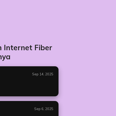
Internet Fiber
nya
Sep 14, 2025
Sep 6, 2025