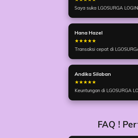
Saya suka LGOSURGA LOGIN, 
Hana Hazel
★★★★★
Transaksi cepat di LGOSURG
Andika Silaban
★★★★★
Keuntungan di LGOSURGA LO
FAQ ! Pe