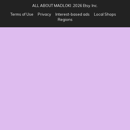
ALL ABOUT MADLOKI .2026 Etsy. Inc.
Terms of Use
Privacy
Interest-based ads
Local Shops
Regions