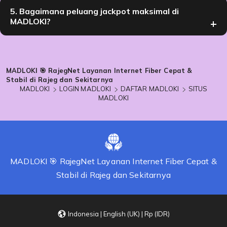
populer, sehingga pilihan permainan lebih beragam
5. Bagaimana peluang jackpot maksimal di
dan tidak monoton.
MADLOKI?
Dengan variasi game provider populer dan akses
bermain yang stabil, pemain dapat memilih game
favoritnya dan bermain lebih nyaman untuk mengejar
Loading...
jackpot maksimal.
MADLOKI 🎯 RajegNet Layanan Internet Fiber Cepat &
Stabil di Rajeg dan Sekitarnya
MADLOKI
LOGIN MADLOKI
DAFTAR MADLOKI
SITUS
MADLOKI
MADLOKI 🎯 RajegNet Layanan Internet Fiber Cepat &
Stabil di Rajeg dan Sekitarnya
Indonesia | English (UK) | Rp (IDR)