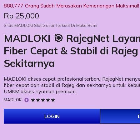
888,777 Orang Sudah Merasakan Kemenangan Maksimal!
Price:
Rp 25,000
Situs MADLOKI Slot Gacor Terkuat Di Muka Bumi
MADLOKI 🎯 RajegNet Layan
Fiber Cepat & Stabil di Rajeg
Sekitarnya
MADLOKI
akses cepat profesional terbaru RajegNet menye
fiber cepat dan stabil di Rajeg dan sekitarnya untuk kebu
UMKM akses nyaman premium.
5
MADLOKI
out
of
LOGIN
5
stars