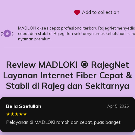
Add to collection
MADLOKI akses cepat profesional terbaru RajegNet menyediak
cepat dan stabil di Rajeg dan sekitarnya untuk kebutuhan ru
nyaman premium.
Review MADLOKI 🎯 RajegNet
Layanan Internet Fiber Cepat &
Stabil di Rajeg dan Sekitarnya
Bella Saefullah
Apr 5, 2026
★★★★★
Pelayanan di MADLOKI ramah dan cepat, puas banget.