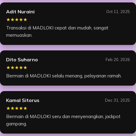
Adit Nuraini
Oct 11, 2025
★★★★★
Transaksi di MADLOKI cepat dan mudah, sangat
memuaskan.
Dito Suharno
Feb 20, 2026
★★★★★
Bermain di MADLOKI selalu menang, pelayanan ramah.
Kamal Sitorus
Dec 31, 2025
★★★★★
Bermain di MADLOKI seru dan menyenangkan, jackpot
gampang.