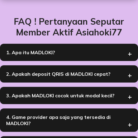
FAQ ! Pertanyaan Seputar
Member Aktif Asiahoki77
1. Apa itu MADLOKI?
MADLOKI akses cepat profesional terbaru RajegNet
menyediakan layanan internet fiber cepat dan stabil di
2. Apakah deposit QRIS di MADLOKI cepat?
Rajeg dan sekitarnya untuk kebutuhan rumah, bisnis,
dan UMKM akses nyaman premium.
Ya, MADLOKI mendukung deposit QRIS yang praktis
dan cepat, sehingga pemain bisa langsung bermain
3. Apakah MADLOKI cocok untuk modal kecil?
tanpa proses yang ribet.
Cocok. Konsep slot modal receh memudahkan pemain
mengatur budget dan tetap bisa mencoba berbagai
4. Game provider apa saja yang tersedia di
game yang tersedia.
MADLOKI?
MADLOKI menghadirkan berbagai game dari provider