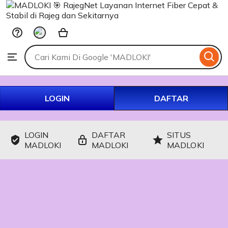
MADLOKI
🎯
Skip
RajegNet
Layanan
to
Internet
ontent
Search
Browse
Fiber
for
Cepat
items
&
or
Stabil
shops
di
LOGIN
DAFTAR
Rajeg
dan
Sekitarnya
LOGIN
DAFTAR
SITUS
MADLOKI
MADLOKI
MADLOKI