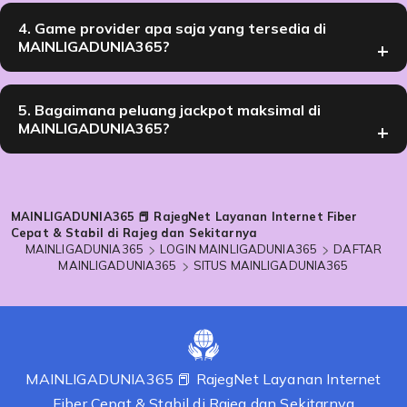
mengatur budget dan tetap bisa mencoba berbagai
4. Game provider apa saja yang tersedia di
game yang tersedia.
MAINLIGADUNIA365?
MAINLIGADUNIA365 menghadirkan berbagai game
dari provider populer, sehingga pilihan permainan lebih
5. Bagaimana peluang jackpot maksimal di
beragam dan tidak monoton.
MAINLIGADUNIA365?
Dengan variasi game provider populer dan akses
bermain yang stabil, pemain dapat memilih game
favoritnya dan bermain lebih nyaman untuk mengejar
Loading...
jackpot maksimal.
MAINLIGADUNIA365 📕 RajegNet Layanan Internet Fiber
Cepat & Stabil di Rajeg dan Sekitarnya
MAINLIGADUNIA365
LOGIN MAINLIGADUNIA365
DAFTAR
MAINLIGADUNIA365
SITUS MAINLIGADUNIA365
MAINLIGADUNIA365 📕 RajegNet Layanan Internet
Fiber Cepat & Stabil di Rajeg dan Sekitarnya