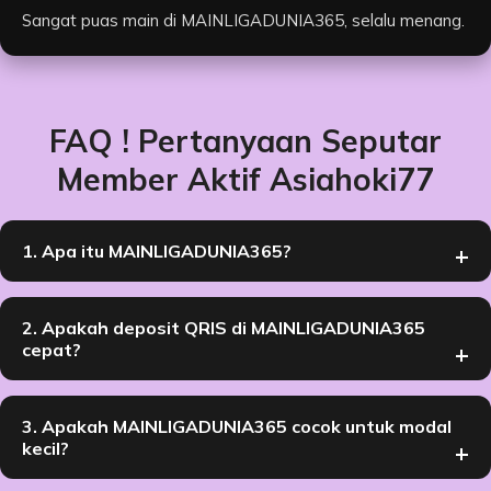
Sangat puas main di MAINLIGADUNIA365, selalu menang.
FAQ ! Pertanyaan Seputar
Member Aktif Asiahoki77
1. Apa itu MAINLIGADUNIA365?
MAINLIGADUNIA365 user friendly online RajegNet
menyediakan layanan internet fiber cepat dan stabil di
2. Apakah deposit QRIS di MAINLIGADUNIA365
Rajeg dan sekitarnya untuk kebutuhan rumah, bisnis,
cepat?
dan UMKM fitur eksklusif terbaru.
Ya, MAINLIGADUNIA365 mendukung deposit QRIS
yang praktis dan cepat, sehingga pemain bisa
3. Apakah MAINLIGADUNIA365 cocok untuk modal
langsung bermain tanpa proses yang ribet.
kecil?
Cocok. Konsep slot modal receh memudahkan pemain