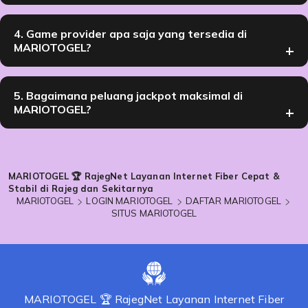
Cocok. Konsep slot modal receh memudahkan pemain
mengatur budget dan tetap bisa mencoba berbagai
4. Game provider apa saja yang tersedia di
game yang tersedia.
MARIOTOGEL?
MARIOTOGEL menghadirkan berbagai game dari
provider populer, sehingga pilihan permainan lebih
5. Bagaimana peluang jackpot maksimal di
beragam dan tidak monoton.
MARIOTOGEL?
Dengan variasi game provider populer dan akses
bermain yang stabil, pemain dapat memilih game
favoritnya dan bermain lebih nyaman untuk mengejar
Loading...
jackpot maksimal.
MARIOTOGEL 🏆 RajegNet Layanan Internet Fiber Cepat &
Stabil di Rajeg dan Sekitarnya
MARIOTOGEL
LOGIN MARIOTOGEL
DAFTAR MARIOTOGEL
SITUS MARIOTOGEL
MARIOTOGEL 🏆 RajegNet Layanan Internet Fiber