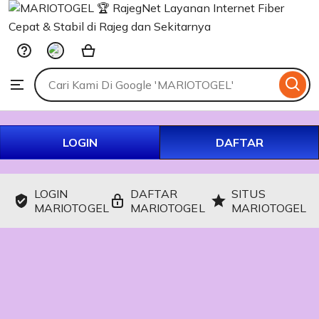
MARIOTOGEL
🏆
Skip
RajegNet
Layanan
to
Internet
ontent
Search
Browse
Fiber
for
Cepat
items
&
or
Stabil
shops
di
LOGIN
DAFTAR
Rajeg
dan
Sekitarnya
LOGIN
DAFTAR
SITUS
MARIOTOGEL
MARIOTOGEL
MARIOTOGEL