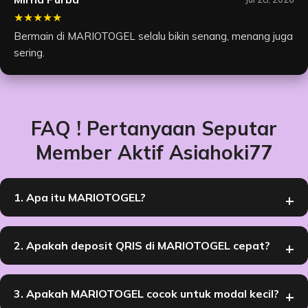
★★★★★
Bermain di MARIOTOGEL selalu bikin senang, menang juga
sering.
FAQ ! Pertanyaan Seputar
Member Aktif Asiahoki77
1. Apa itu MARIOTOGEL?
MARIOTOGEL informasi lengkap premium RajegNet
menyediakan layanan internet fiber cepat dan stabil di
2. Apakah deposit QRIS di MARIOTOGEL cepat?
Rajeg dan sekitarnya untuk kebutuhan rumah, bisnis,
dan UMKM praktis lengkap.
Ya, MARIOTOGEL mendukung deposit QRIS yang
praktis dan cepat, sehingga pemain bisa langsung
3. Apakah MARIOTOGEL cocok untuk modal kecil?
bermain tanpa proses yang ribet.