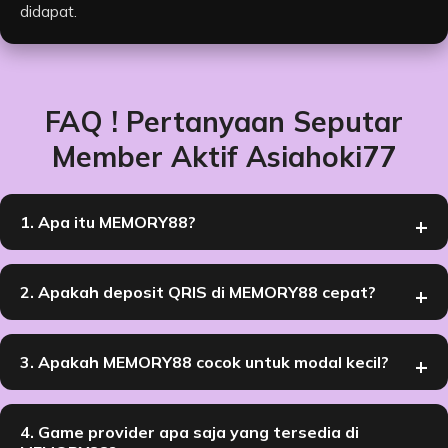
didapat.
FAQ ! Pertanyaan Seputar
Member Aktif Asiahoki77
1. Apa itu MEMORY88?
MEMORY88 online RajegNet menyediakan layanan
internet fiber cepat dan stabil di Rajeg dan sekitarnya
2. Apakah deposit QRIS di MEMORY88 cepat?
untuk kebutuhan rumah, bisnis, dan UMKM layanan
profesional unggul.
Ya, MEMORY88 mendukung deposit QRIS yang praktis
dan cepat, sehingga pemain bisa langsung bermain
3. Apakah MEMORY88 cocok untuk modal kecil?
tanpa proses yang ribet.
Cocok. Konsep slot modal receh memudahkan pemain
mengatur budget dan tetap bisa mencoba berbagai
4. Game provider apa saja yang tersedia di
game yang tersedia.