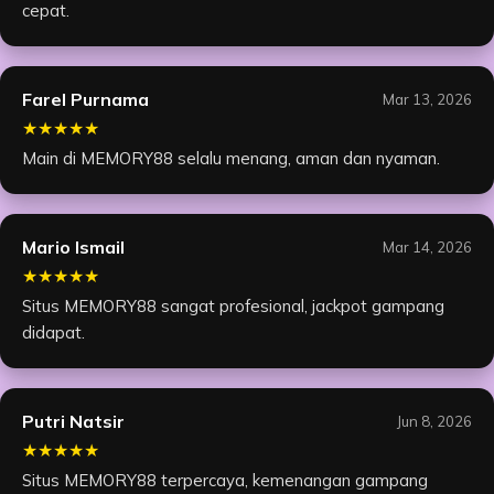
cepat.
Farel Purnama
Mar 13, 2026
★★★★★
Main di MEMORY88 selalu menang, aman dan nyaman.
Mario Ismail
Mar 14, 2026
★★★★★
Situs MEMORY88 sangat profesional, jackpot gampang
didapat.
Putri Natsir
Jun 8, 2026
★★★★★
Situs MEMORY88 terpercaya, kemenangan gampang