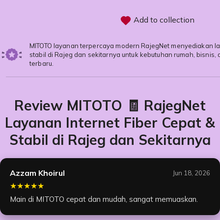
Add to collection
MITOTO layanan terpercaya modern RajegNet menyediakan lay
stabil di Rajeg dan sekitarnya untuk kebutuhan rumah, bisnis, 
terbaru.
Review MITOTO 🧾 RajegNet
Layanan Internet Fiber Cepat &
Stabil di Rajeg dan Sekitarnya
Azzam Khoirul
Jun 18, 2026
★★★★★
Main di MITOTO cepat dan mudah, sangat memuaskan.