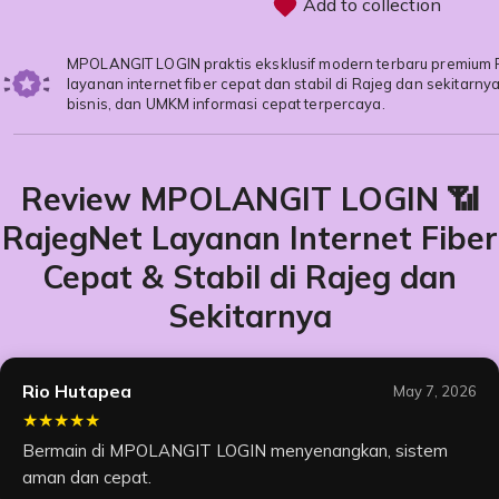
Add to collection
MPOLANGIT LOGIN praktis eksklusif modern terbaru premium
layanan internet fiber cepat dan stabil di Rajeg dan sekitarn
bisnis, dan UMKM informasi cepat terpercaya.
Review MPOLANGIT LOGIN 📶
RajegNet Layanan Internet Fiber
Cepat & Stabil di Rajeg dan
Sekitarnya
Rio Hutapea
May 7, 2026
★★★★★
Bermain di MPOLANGIT LOGIN menyenangkan, sistem
aman dan cepat.