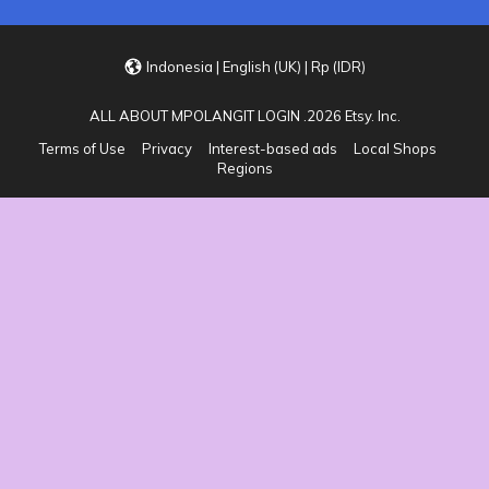
Indonesia | English (UK) | Rp (IDR)
ALL ABOUT MPOLANGIT LOGIN .2026 Etsy. Inc.
Terms of Use
Privacy
Interest-based ads
Local Shops
Regions