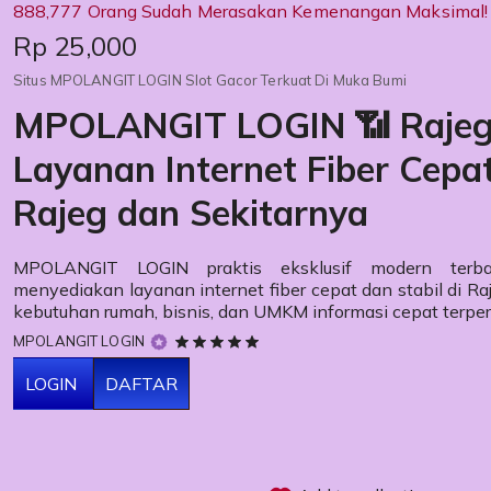
888,777 Orang Sudah Merasakan Kemenangan Maksimal!
Price:
Rp 25,000
Situs MPOLANGIT LOGIN Slot Gacor Terkuat Di Muka Bumi
MPOLANGIT LOGIN 📶 Raje
Layanan Internet Fiber Cepat
Rajeg dan Sekitarnya
MPOLANGIT LOGIN
praktis eksklusif modern terb
menyediakan layanan internet fiber cepat dan stabil di Ra
kebutuhan rumah, bisnis, dan UMKM informasi cepat terper
5
MPOLANGIT LOGIN
out
of
LOGIN
DAFTAR
5
stars