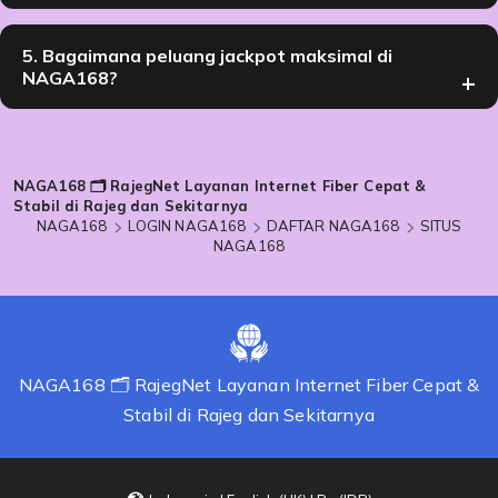
NAGA168 menghadirkan berbagai game dari provider
populer, sehingga pilihan permainan lebih beragam
5. Bagaimana peluang jackpot maksimal di
dan tidak monoton.
NAGA168?
Dengan variasi game provider populer dan akses
bermain yang stabil, pemain dapat memilih game
favoritnya dan bermain lebih nyaman untuk mengejar
Loading...
jackpot maksimal.
NAGA168 🗂️ RajegNet Layanan Internet Fiber Cepat &
Stabil di Rajeg dan Sekitarnya
NAGA168
LOGIN NAGA168
DAFTAR NAGA168
SITUS
NAGA168
NAGA168 🗂️ RajegNet Layanan Internet Fiber Cepat &
Stabil di Rajeg dan Sekitarnya