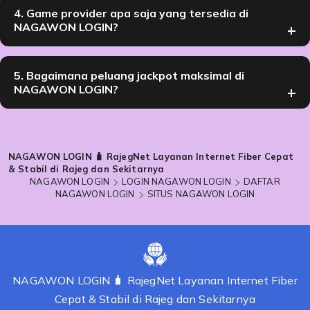
mengatur budget dan tetap bisa mencoba berbagai
4. Game provider apa saja yang tersedia di
game yang tersedia.
NAGAWON LOGIN?
NAGAWON LOGIN menghadirkan berbagai game dari
provider populer, sehingga pilihan permainan lebih
5. Bagaimana peluang jackpot maksimal di
beragam dan tidak monoton.
NAGAWON LOGIN?
Dengan variasi game provider populer dan akses
bermain yang stabil, pemain dapat memilih game
favoritnya dan bermain lebih nyaman untuk mengejar
Loading...
jackpot maksimal.
NAGAWON LOGIN 🧳 RajegNet Layanan Internet Fiber Cepat
& Stabil di Rajeg dan Sekitarnya
NAGAWON LOGIN
LOGIN NAGAWON LOGIN
DAFTAR
NAGAWON LOGIN
SITUS NAGAWON LOGIN
NAGAWON LOGIN 🧳 RajegNet Layanan Internet Fiber
Cepat & Stabil di Rajeg dan Sekitarnya