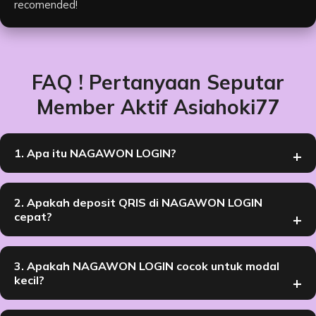
recomended!
FAQ ! Pertanyaan Seputar
Member Aktif Asiahoki77
1. Apa itu NAGAWON LOGIN?
NAGAWON LOGIN akses cepat terpercaya RajegNet
menyediakan layanan internet fiber cepat dan stabil di
2. Apakah deposit QRIS di NAGAWON LOGIN
Rajeg dan sekitarnya untuk kebutuhan rumah, bisnis,
cepat?
dan UMKM praktis handal.
Ya, NAGAWON LOGIN mendukung deposit QRIS yang
praktis dan cepat, sehingga pemain bisa langsung
3. Apakah NAGAWON LOGIN cocok untuk modal
bermain tanpa proses yang ribet.
kecil?
Cocok. Konsep slot modal receh memudahkan pemain