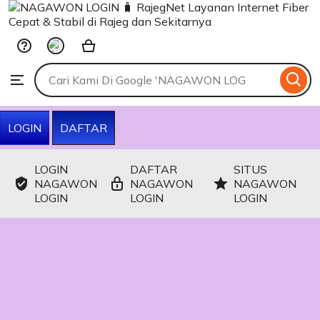
NAGAWON
LOGIN
Skip
🧳
RajegNet
to
Layanan
ontent
Search
Browse
Internet
for
Fiber
items
Cepat
or
&
shops
LOGIN
DAFTAR
Stabil
di
Rajeg
LOGIN
DAFTAR
SITUS
dan
NAGAWON
NAGAWON
NAGAWON
Sekitarnya
LOGIN
LOGIN
LOGIN