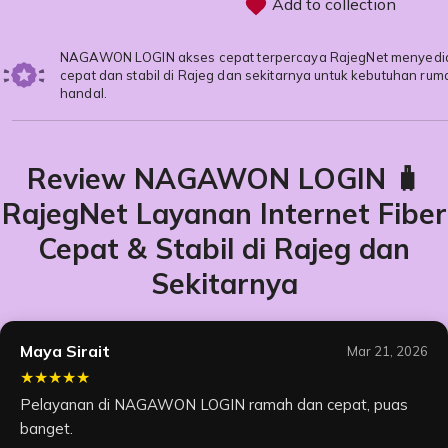
Add to collection
NAGAWON LOGIN akses cepat terpercaya RajegNet menyediak
cepat dan stabil di Rajeg dan sekitarnya untuk kebutuhan rum
handal.
Review NAGAWON LOGIN 🧳
RajegNet Layanan Internet Fiber
Cepat & Stabil di Rajeg dan
Sekitarnya
Maya Sirait
Mar 21, 2026
★★★★★
Pelayanan di NAGAWON LOGIN ramah dan cepat, puas
banget.