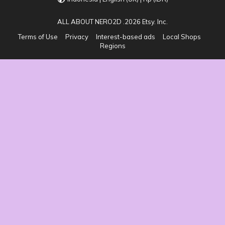
ALL ABOUT NERO2D .2026 Etsy. Inc.
Terms of Use
Privacy
Interest-based ads
Local Shops
Regions