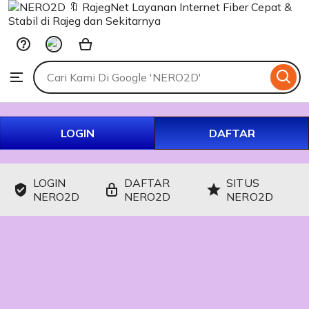
NERO2D
🔖
Skip
RajegNet
Layanan
to
Internet
ontent
Search
Browse
Fiber
for
Cepat
items
&
or
Stabil
shops
di
LOGIN
DAFTAR
Rajeg
dan
Sekitarnya
LOGIN
DAFTAR
SITUS
NERO2D
NERO2D
NERO2D