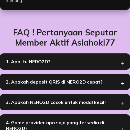
menang.
FAQ ! Pertanyaan Seputar
Member Aktif Asiahoki77
1. Apa itu NERO2D?
NERO2D fitur canggih modern RajegNet menyediakan
layanan internet fiber cepat dan stabil di Rajeg dan
2. Apakah deposit QRIS di NERO2D cepat?
sekitarnya untuk kebutuhan rumah, bisnis, dan UMKM
informasi cepat.
Ya, NERO2D mendukung deposit QRIS yang praktis
dan cepat, sehingga pemain bisa langsung bermain
3. Apakah NERO2D cocok untuk modal kecil?
tanpa proses yang ribet.
Cocok. Konsep slot modal receh memudahkan pemain
mengatur budget dan tetap bisa mencoba berbagai
4. Game provider apa saja yang tersedia di
game yang tersedia.
NERO2D?