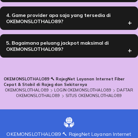
Cocok. Konsep slot modal receh memudahkan pemain
mengatur budget dan tetap bisa mencoba berbagai
4. Game provider apa saja yang tersedia di
game yang tersedia.
OKEMONSLOTHALO89?
OKEMONSLOTHALO89 menghadirkan berbagai game
dari provider populer, sehingga pilihan permainan lebih
5. Bagaimana peluang jackpot maksimal di
beragam dan tidak monoton.
OKEMONSLOTHALO89?
Dengan variasi game provider populer dan akses
bermain yang stabil, pemain dapat memilih game
favoritnya dan bermain lebih nyaman untuk mengejar
Loading...
jackpot maksimal.
OKEMONSLOTHALO89 🔨 RajegNet Layanan Internet Fiber
Cepat & Stabil di Rajeg dan Sekitarnya
OKEMONSLOTHALO89
LOGIN OKEMONSLOTHALO89
DAFTAR
OKEMONSLOTHALO89
SITUS OKEMONSLOTHALO89
OKEMONSLOTHALO89 🔨 RajegNet Layanan Internet