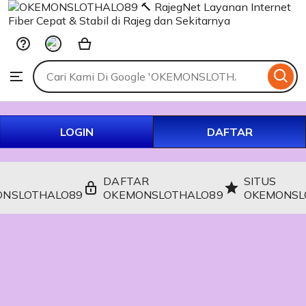
OKEMONSLOTHALO89
🔨
Skip
RajegNet
Layanan
to
Internet
ontent
Search
Browse
Fiber
for
Cepat
items
&
or
Stabil
shops
di
LOGIN
DAFTAR
Rajeg
dan
Sekitarnya
DAFTAR
SITUS
ONSLOTHALO89
OKEMONSLOTHALO89
OKEMONSL