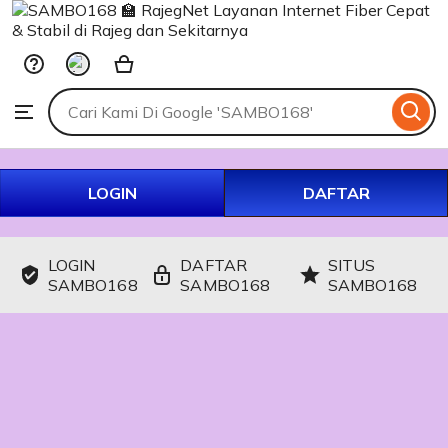
SAMBO168
🏫
Skip
RajegNet
Layanan
to
Internet
ontent
Search
Browse
Fiber
for
Cepat
items
&
or
Stabil
shops
di
LOGIN
DAFTAR
Rajeg
dan
Sekitarnya
LOGIN
DAFTAR
SITUS
SAMBO168
SAMBO168
SAMBO168