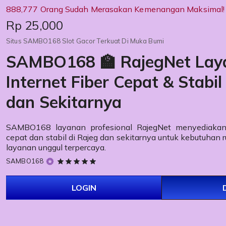
888,777 Orang Sudah Merasakan Kemenangan Maksimal!
Price:
Rp 25,000
Situs SAMBO168 Slot Gacor Terkuat Di Muka Bumi
SAMBO168 🏫 RajegNet Lay
Internet Fiber Cepat & Stabil
dan Sekitarnya
SAMBO168
layanan profesional RajegNet menyediakan 
cepat dan stabil di Rajeg dan sekitarnya untuk kebutuhan
layanan unggul terpercaya.
5
SAMBO168
out
of
LOGIN
5
stars