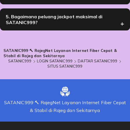
SATANIC999 menghadirkan berbagai game dari
provider populer, sehingga pilihan permainan lebih
5. Bagaimana peluang jackpot maksimal di
beragam dan tidak monoton.
SATANIC999?
Dengan variasi game provider populer dan akses
bermain yang stabil, pemain dapat memilih game
favoritnya dan bermain lebih nyaman untuk mengejar
Loading...
jackpot maksimal.
SATANIC999 🔨 RajegNet Layanan Internet Fiber Cepat &
Stabil di Rajeg dan Sekitarnya
SATANIC999
LOGIN SATANIC999
DAFTAR SATANIC999
SITUS SATANIC999
SATANIC999 🔨 RajegNet Layanan Internet Fiber Cepat
& Stabil di Rajeg dan Sekitarnya