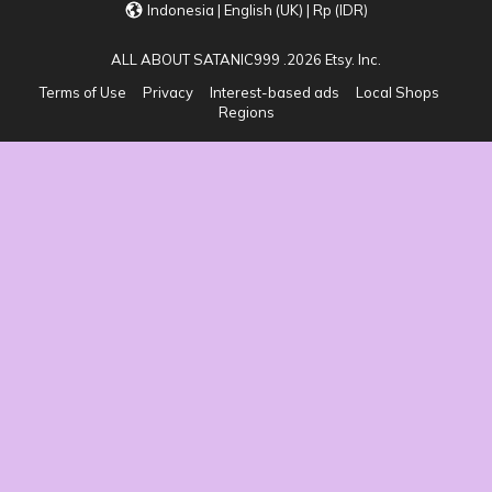
Indonesia | English (UK) | Rp (IDR)
ALL ABOUT SATANIC999 .2026 Etsy. Inc.
Terms of Use
Privacy
Interest-based ads
Local Shops
Regions