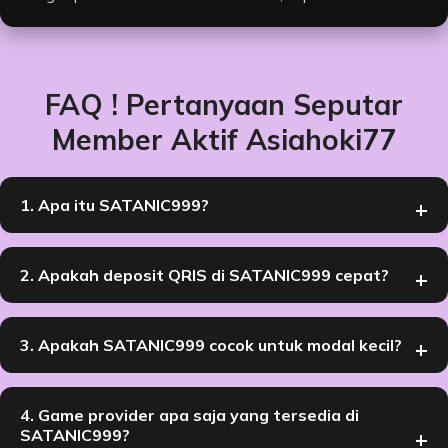
FAQ ! Pertanyaan Seputar
Member Aktif Asiahoki77
1. Apa itu SATANIC999?
SATANIC999 akses cepat handal terbaru RajegNet
menyediakan layanan internet fiber cepat dan stabil di
2. Apakah deposit QRIS di SATANIC999 cepat?
Rajeg dan sekitarnya untuk kebutuhan rumah, bisnis,
dan UMKM eksklusif dan unik.
Ya, SATANIC999 mendukung deposit QRIS yang
praktis dan cepat, sehingga pemain bisa langsung
3. Apakah SATANIC999 cocok untuk modal kecil?
bermain tanpa proses yang ribet.
Cocok. Konsep slot modal receh memudahkan pemain
mengatur budget dan tetap bisa mencoba berbagai
4. Game provider apa saja yang tersedia di
game yang tersedia.
SATANIC999?