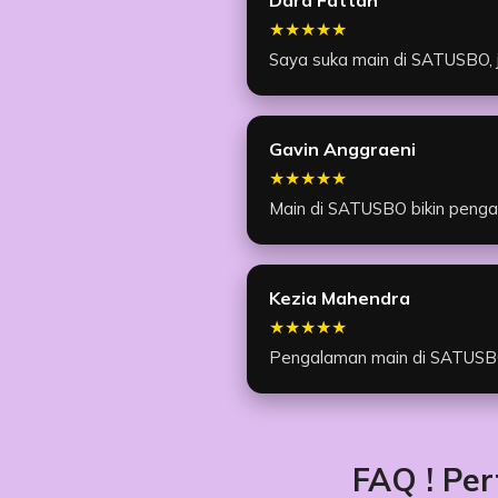
★★★★★
Saya suka main di SATUSBO, j
Gavin Anggraeni
★★★★★
Main di SATUSBO bikin penga
Kezia Mahendra
★★★★★
Pengalaman main di SATUSBO 
FAQ ! Pe