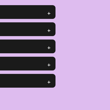
abil di Rajeg dan sekitarnya
angsung bermain tanpa
mencoba berbagai game
an lebih beragam dan tidak
ilih game favoritnya dan