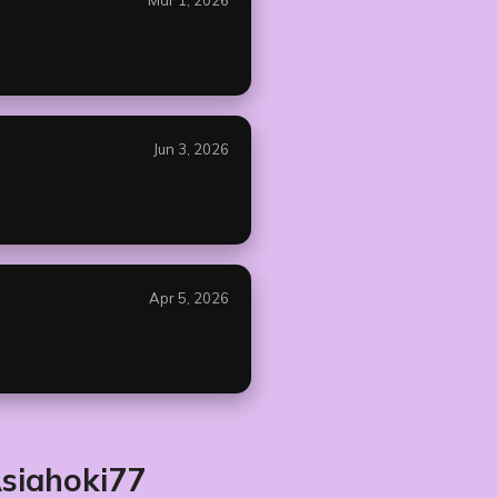
Jun 3, 2026
Apr 5, 2026
siahoki77