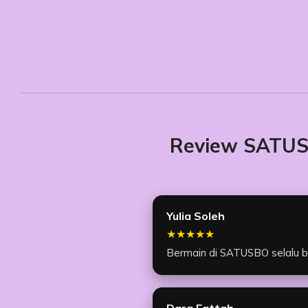
Review SATUSB
Yulia Soleh
★★★★★
Bermain di SATUSBO selalu bi
Dara Fattah