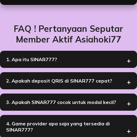
FAQ ! Pertanyaan Seputar
Member Aktif Asiahoki77
1. Apa itu SINAR777?
SINAR777 gratis akses online RajegNet menyediakan
layanan internet fiber cepat dan stabil di Rajeg dan
2. Apakah deposit QRIS di SINAR777 cepat?
sekitarnya untuk kebutuhan rumah, bisnis, dan UMKM
layanan nyaman premium terbaru.
Ya, SINAR777 mendukung deposit QRIS yang praktis
dan cepat, sehingga pemain bisa langsung bermain
3. Apakah SINAR777 cocok untuk modal kecil?
tanpa proses yang ribet.
Cocok. Konsep slot modal receh memudahkan pemain
mengatur budget dan tetap bisa mencoba berbagai
4. Game provider apa saja yang tersedia di
game yang tersedia.
SINAR777?