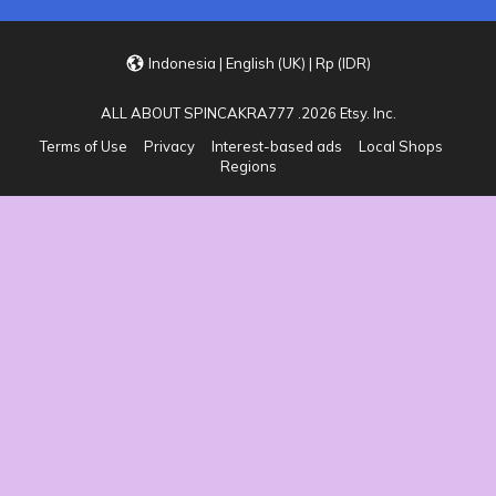
Indonesia | English (UK) | Rp (IDR)
ALL ABOUT SPINCAKRA777 .2026 Etsy. Inc.
Terms of Use
Privacy
Interest-based ads
Local Shops
Regions