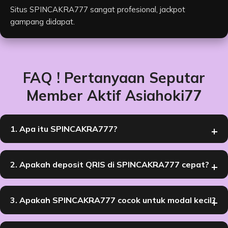
Situs SPINCAKRA777 sangat profesional, jackpot
gampang didapat.
FAQ ! Pertanyaan Seputar
Member Aktif Asiahoki77
1. Apa itu SPINCAKRA777?
SPINCAKRA777 teknologi premium terbaru RajegNet
menyediakan layanan internet fiber cepat dan stabil di
2. Apakah deposit QRIS di SPINCAKRA777 cepat?
Rajeg dan sekitarnya untuk kebutuhan rumah, bisnis,
dan UMKM akses nyaman aman.
Ya, SPINCAKRA777 mendukung deposit QRIS yang
praktis dan cepat, sehingga pemain bisa langsung
3. Apakah SPINCAKRA777 cocok untuk modal kecil?
bermain tanpa proses yang ribet.
Cocok. Konsep slot modal receh memudahkan pemain