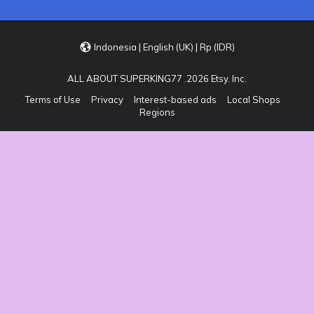
Indonesia | English (UK) | Rp (IDR)
ALL ABOUT SUPERKING77 .2026 Etsy. Inc.
Terms of Use
Privacy
Interest-based ads
Local Shops
Regions