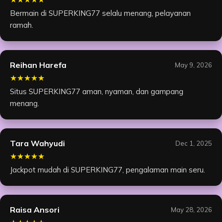
Bermain di SUPERKING77 selalu menang, pelayanan
ramah.
Reihan Harefa
May 9, 2026
★★★★★
Situs SUPERKING77 aman, nyaman, dan gampang
menang.
Tara Wahyudi
Dec 1, 2025
★★★★★
Jackpot mudah di SUPERKING77, pengalaman main seru.
Raisa Ansori
May 28, 2026