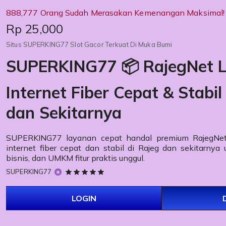
888,777 Orang Sudah Merasakan Kemenangan Maksimal!
Price:
Rp 25,000
Situs SUPERKING77 Slot Gacor Terkuat Di Muka Bumi
SUPERKING77 📦 RajegNet 
Internet Fiber Cepat & Stabil
dan Sekitarnya
SUPERKING77
layanan cepat handal premium RajegNe
internet fiber cepat dan stabil di Rajeg dan sekitarnya
bisnis, dan UMKM fitur praktis unggul.
5
SUPERKING77
out
of
LOGIN
5
stars