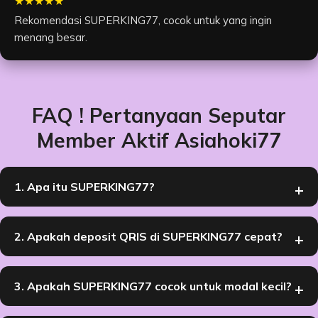
★★★★★
Rekomendasi SUPERKING77, cocok untuk yang ingin
menang besar.
FAQ ! Pertanyaan Seputar
Member Aktif Asiahoki77
1. Apa itu SUPERKING77?
SUPERKING77 layanan cepat handal premium
RajegNet menyediakan layanan internet fiber cepat
2. Apakah deposit QRIS di SUPERKING77 cepat?
dan stabil di Rajeg dan sekitarnya untuk kebutuhan
rumah, bisnis, dan UMKM fitur praktis unggul.
Ya, SUPERKING77 mendukung deposit QRIS yang
praktis dan cepat, sehingga pemain bisa langsung
3. Apakah SUPERKING77 cocok untuk modal kecil?
bermain tanpa proses yang ribet.
Cocok. Konsep slot modal receh memudahkan pemain