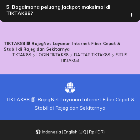
populer, sehingga pilihan permainan lebih beragam
5. Bagaimana peluang jackpot maksimal di
dan tidak monoton.
TIKTAK88?
Dengan variasi game provider populer dan akses
bermain yang stabil, pemain dapat memilih game
favoritnya dan bermain lebih nyaman untuk mengejar
Loading...
jackpot maksimal.
TIKTAK88 📗 RajegNet Layanan Internet Fiber Cepat &
Stabil di Rajeg dan Sekitarnya
TIKTAK88
LOGIN TIKTAK88
DAFTAR TIKTAK88
SITUS
TIKTAK88
TIKTAK88 📗 RajegNet Layanan Internet Fiber Cepat &
Stabil di Rajeg dan Sekitarnya
Indonesia | English (UK) | Rp (IDR)