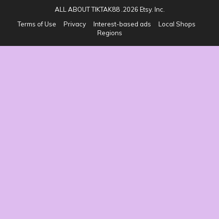
ALL ABOUT TIKTAK88 .2026 Etsy. Inc.
Terms of Use
Privacy
Interest-based ads
Local Shops
Regions